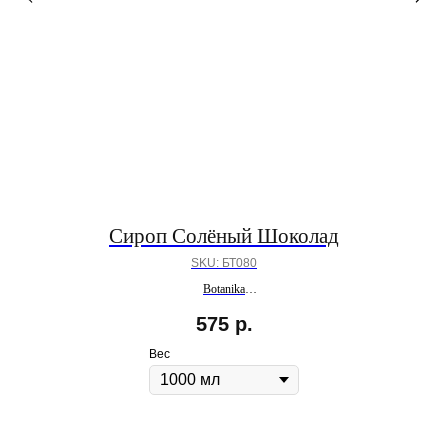
Сироп Солёный Шоколад
SKU:
БТ080
Botanika
ПОД ЗАКАЗ
575
р.
Вес