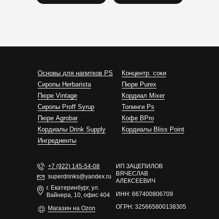
Основы для напитков PS
Концентр. соки
Сиропы Herbarista
Пюре Purex
Пюре Vintage
Кордиал Mixer
Cиропы Proff Syrup
Топинги Ps
Пюре Agrobar
Кофе BPro
Кордиалы Drink Supply
Кордиалы Bliss Point
Ингредиенты
+7 (922) 145-54-08
ИП ЗАЦЕПИЛОВ
ВЯЧЕСЛАВ
superdrinks@yandex.ru
АЛЕКСЕЕВИЧ
г. Екатеринбург, ул.
ИНН: 667400806709
Вайнера, 10, офис 404
ОГРН: 325665800138305
Магазин на Ozon