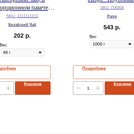
орционном пакете
SKU:
ПХ004
ишнёвый Глинтвейн"
SKU:
1111111111
Purex
Китайский Чай
543
р.
202
р.
Вес
Вес
дробнее
Подробнее
Корзина
Корзина