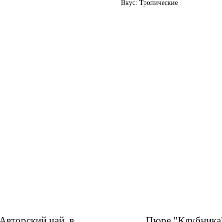
Вкус: Тропические
Авторский чай, в
Пюре "Клубника