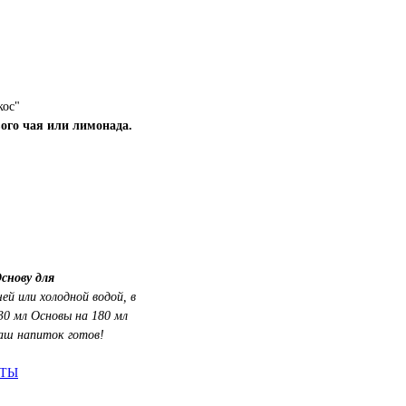
кос"
ого чая или лимонада.
снову для
ей или холодной водой, в
30 мл Основы на 180 мл
аш напиток готов!
АТЫ