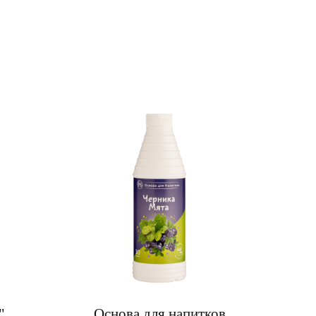
"
Основа для напитков