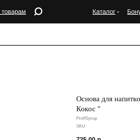
 товарам
Каталог
Бон
Основа для напитко
Кокос "
ProffSyrup
SKU:
725,00
р.