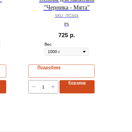
"Черника - Мята"
SKU:
ПС344
PS
725
р.
Вес
Подробнее
Корзина