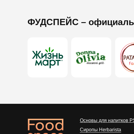
ФУДСПЕЙС
– официаль
Основы для напитков P
Сиропы Herbarista