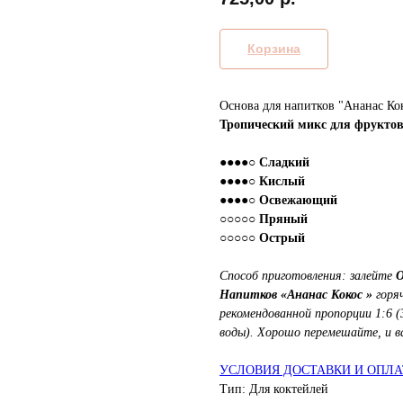
Корзина
Основа для напитков "Ананас Ко
Тропический микс для фруктов
●●●●○ Сладкий
●●●●○ Кислый
●●●●○ Освежающий
○○○○○ Пряный
○○○○○ Острый
Способ приготовления: залейте
О
Напитков
«Ананас Кокос »
горяч
рекомендованной пропорции 1:6 (
воды). Хорошо перемешайте, и в
УСЛОВИЯ ДОСТАВКИ И ОПЛ
Тип: Для коктейлей