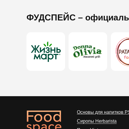
ФУДСПЕЙС
– официаль
Основы для напитков P
Сиропы Herbarista