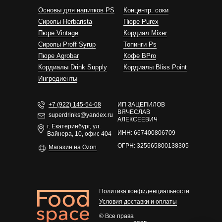
Основы для напитков PS
Концентр. соки
Сиропы Herbarista
Пюре Purex
Пюре Vintage
Кордиал Mixer
Cиропы Proff Syrup
Топинги Ps
Пюре Agrobar
Кофе BPro
Кордиалы Drink Supply
Кордиалы Bliss Point
Ингредиенты
+7 (922) 145-54-08
ИП ЗАЦЕПИЛОВ
ВЯЧЕСЛАВ
superdrinks@yandex.ru
АЛЕКСЕЕВИЧ
г. Екатеринбург, ул.
ИНН: 667400806709
Вайнера, 10, офис 404
ОГРН: 325665800138305
Магазин на Ozon
Политика конфиденциальности
Условия доставки и оплаты
© Все права