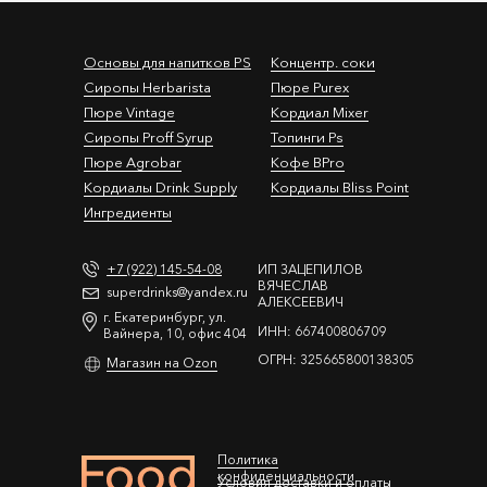
Основы для напитков PS
Концентр. соки
Сиропы Herbarista
Пюре Purex
Пюре Vintage
Кордиал Mixer
Cиропы Proff Syrup
Топинги Ps
Пюре Agrobar
Кофе BPro
Кордиалы Drink Supply
Кордиалы Bliss Point
Ингредиенты
+7 (922) 145-54-08
ИП ЗАЦЕПИЛОВ
ВЯЧЕСЛАВ
superdrinks@yandex.ru
АЛЕКСЕЕВИЧ
г. Екатеринбург, ул.
ИНН: 667400806709
Вайнера, 10, офис 404
ОГРН: 325665800138305
Магазин на Ozon
Политика
конфиденциальности
Условия доставки и оплаты