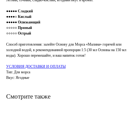
Летний, сочный, сладко-кислый, ягодный вкус и аромат.
●●●
●●
Сладкий
●●●●○ Кислый
●●●
●●
Освежающий
○○○○
○ Пряный
○○○
○○ Острый
Способ приготовления: залейте Основу для Морса «Малина» горячей или
холодной водой, в рекомендованной пропорции 1:5 (30 мл Основы на 150 мл
воды). Хорошо перемешайте, и ваш напиток готов!
УСЛОВИЯ ДОСТАВКИ И ОПЛАТЫ
Тип: Для морса
Вкус: Ягодные
Смотрите также