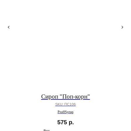
Сироп "Поп-корн"
SKU:
ПС106
ProffSyrup
575
р.