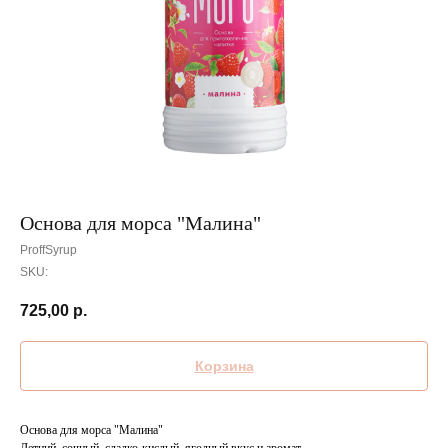
Основа для морса "Малина"
ProffSyrup
SKU:
725,00
р.
Корзина
Основа для морса "Малина"