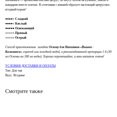
Каламанси — ароматный кислый цитрус, по вкусу похож на кумкват, лимон и
мандарин вместе взятые. В сочетании с вишней образует настоящий цитрусово-
ягодный взрыв!
●●●●○ Сладкий
●●●●○ Кислый
●●●●● Освежающий
○○○○○ Пряный
○○○○○ Острый
Способ приготовления: залейте
Основу для Напитков
«Вишня -
Каламанси»
горячей или холодной водой, в рекомендованной пропорции 1:6 (30
мл Основы на 180 мл воды). Хорошо перемешайте, и ваш напиток готов!
УСЛОВИЯ ДОСТАВКИ И ОПЛАТЫ
Тип: Для чая
Вкус: Ягодные
Смотрите также