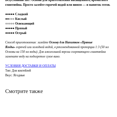
Безусловный хит! Основа для приготовления насыщенного, ароматного
глинтвейна. Просто залейте горячей водой или вином — и напиток готов.
●●●●● Сладкий
●●○○○ Кислый
○○○○○ Освежающий
●●●●● Пряный
●●●●● Острый
Способ приготовления: залейте
Основу для Напитков «Пряные
Ягоды»
горячей или холодной водой, в рекомендованной пропорции 1:3 (50 мл
Основы на 150 мл воды). Для алкогольной версии согревающего глинтвейна
замените воду на подогретое сухое вино.
УСЛОВИЯ ДОСТАВКИ И ОПЛАТЫ
Тип: Для коктейлей
Вкус: Ягодные
Смотрите также