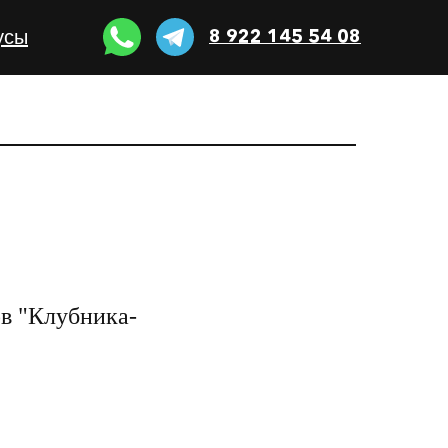
8 922 145 54 08
усы
ов "Клубника-