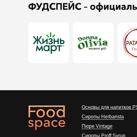
ФУДСПЕЙС
– официал
Основы для напитков P
Сиропы Herbarista
Пюре Vintage
Cиропы Proff Syrup