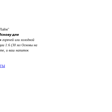
-Лайм"
Основу для
»
горячей или холодной
ции 1:6 (30 мл Основы на
те, и ваш напиток
АТЫ