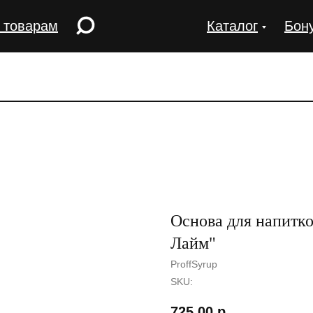
 товарам
Каталог
Бон
Основа для напитк
Лайм"
ProffSyrup
SKU:
725,00
р.