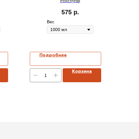
ProffSyrup
575
р.
Вес
Подробнее
Корзина