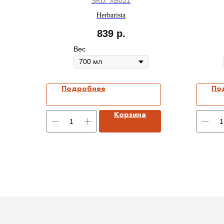
SKU:
ХБ021
Herbarista
839
р.
Вес
Подробнее
По
Корзина