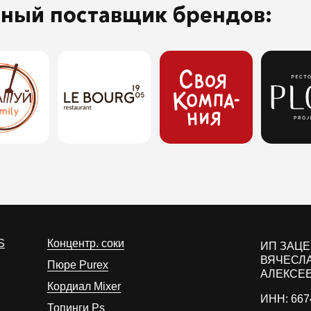
ьный поставщик брендов:
S
Концентр. соки
ИП ЗАЦ
ВЯЧЕСЛ
Пюре Purex
АЛЕКСЕ
Кордиал Mixer
ИНН: 667
Топинги Ps