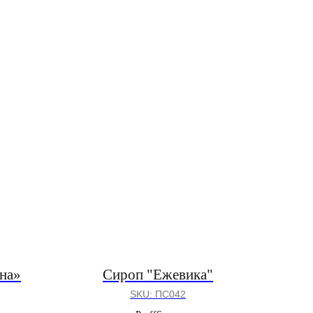
на»
Сироп "Ежевика"
SKU:
ПС042