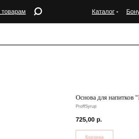
 товарам
Каталог
Бон
Основа для напитков 
ProffSyrup
725,00
р.
Корзина