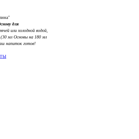
лина"
снову для
ячей или холодной водой,
 (30 мл Основы на 180 мл
аш напиток готов!
АТЫ