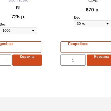
SKU:
ПС340
Clavis
ПОД ЗАКАЗ
PS
670
р.
725
р.
Вес
Вес
дробнее
Подробнее
Корзина
Корзина