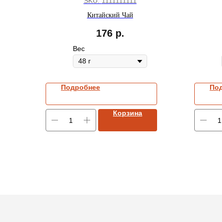
с ананасом"
SKU:
1111111111
Китайский Чай
176
р.
Вес
Подробнее
По
Корзина