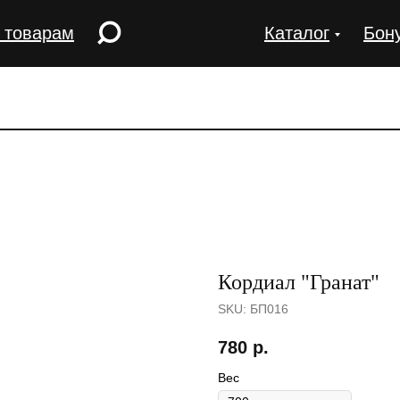
 товарам
Каталог
Бон
Кордиал "Гранат"
SKU:
БП016
780
р.
Вес