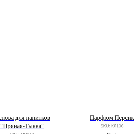
снова для напитков
Парфюм Персик
"Пряная-Тыква"
SKU:
КЛ106