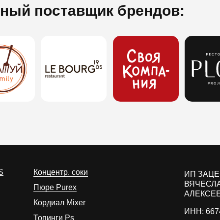
ный поставщик брендов:
S
Концентр. соки
ИП ЗАЦ
ВЯЧЕСЛ
Пюре Purex
АЛЕКСЕ
Кордиал Mixer
ИНН: 667
Топинги Ps