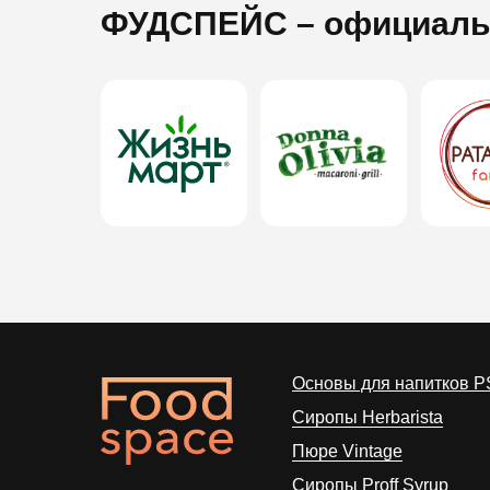
ФУДСПЕЙС
– официаль
Основы для напитков P
Сиропы Herbarista
Пюре Vintage
Cиропы Proff Syrup