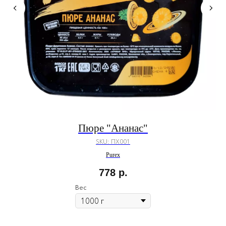
Пюре "Ананас"
SKU:
ПХ001
Purex
778
р.
Вес