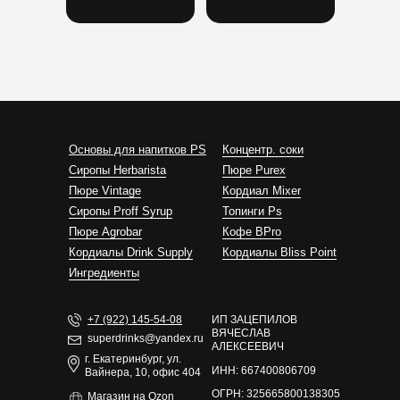
Основы для напитков PS
Концентр. соки
Сиропы Herbarista
Пюре Purex
Пюре Vintage
Кордиал Mixer
Cиропы Proff Syrup
Топинги Ps
Пюре Agrobar
Кофе BPro
Кордиалы Drink Supply
Кордиалы Bliss Point
Ингредиенты
+7 (922) 145-54-08
ИП ЗАЦЕПИЛОВ
ВЯЧЕСЛАВ
superdrinks@yandex.ru
АЛЕКСЕЕВИЧ
г. Екатеринбург, ул.
ИНН: 667400806709
Вайнера, 10, офис 404
ОГРН: 325665800138305
Магазин на Ozon