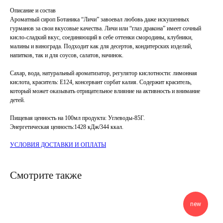
Описание и состав
Ароматный сироп Ботаника “Личи” завоевал любовь даже искушенных
гурманов за свои вкусовые качества. Личи или “глаз дракона” имеет сочный
кисло-сладкий вкус, соединяющий в себе оттенки смородины, клубники,
малины и винограда. Подходит как для десертов, кондитерских изделий,
напитков, так и для соусов, салатов, начинок.
Сахар, вода, натуральный ароматизатор, регулятор кислотности: лимонная
кислота, краситель: Е124, консервант сорбат калия. Содержит краситель,
который может оказывать отрицательное влияние на активность и внимание
детей.
Пищевая ценность на 100мл продукта: Углеводы-85Г.
Энергетическая ценность:1428 кДж/344 ккал.
УСЛОВИЯ ДОСТАВКИ И ОПЛАТЫ
Смотрите также
new