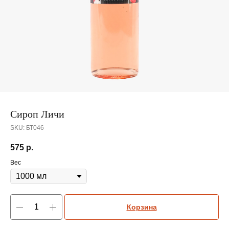
Сироп Личи
SKU:
БТ046
575
р.
Вес
Корзина