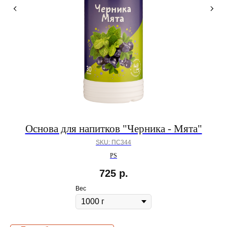
Основа для напитков "Черника - Мята"
SKU:
ПС344
PS
725
р.
Вес