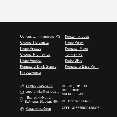
Основы для напитков PS
Концентр. соки
Сиропы Herbarista
Пюре Purex
Пюре Vintage
Кордиал Mixer
Cиропы Proff Syrup
Топинги Ps
Пюре Agrobar
Кофе BPro
Кордиалы Drink Supply
Кордиалы Bliss Point
Ингредиенты
+7 (922) 145-54-08
ИП ЗАЦЕПИЛОВ
ВЯЧЕСЛАВ
superdrinks@yandex.ru
АЛЕКСЕЕВИЧ
г. Екатеринбург, ул.
ИНН: 667400806709
Вайнера, 10, офис 404
ОГРН: 325665800138305
Магазин на Ozon