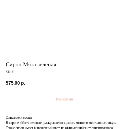
Сироп Мята зеленая
SKU:
575,00
р.
Корзина
Описание и состав
В сиропе «Мята зеленая» раскрывается яркость мятного ментолового вкуса.
Также сироп имеет выраженный цвет, не отличающийся от оригинального