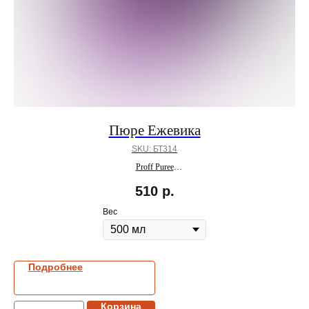
Пюре Ежевика
SKU:
БТ314
Proff Puree
ПОД ЗАКАЗ
510
р.
Вес
Подробнее
Корзина