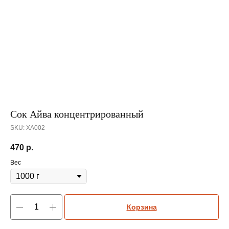
Сок Айва концентрированный
SKU:
ХА002
470
р.
Вес
Корзина