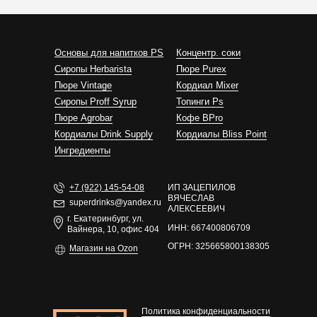
Основы для напитков PS
Концентр. соки
Сиропы Herbarista
Пюре Purex
Пюре Vintage
Кордиал Mixer
Cиропы Proff Syrup
Топинги Ps
Пюре Agrobar
Кофе BPro
Кордиалы Drink Supply
Кордиалы Bliss Point
Ингредиенты
+7 (922) 145-54-08
ИП ЗАЦЕПИЛОВ
ВЯЧЕСЛАВ
superdrinks@yandex.ru
АЛЕКСЕЕВИЧ
г. Екатеринбург, ул.
ИНН: 667400806709
Вайнера, 10, офис 404
ОГРН: 325665800138305
Магазин на Ozon
Политика конфиденциальности