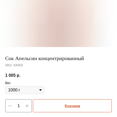
Сок Апельсин концентрированный
SKU:
ХА003
1 005
р.
Вес
Корзина