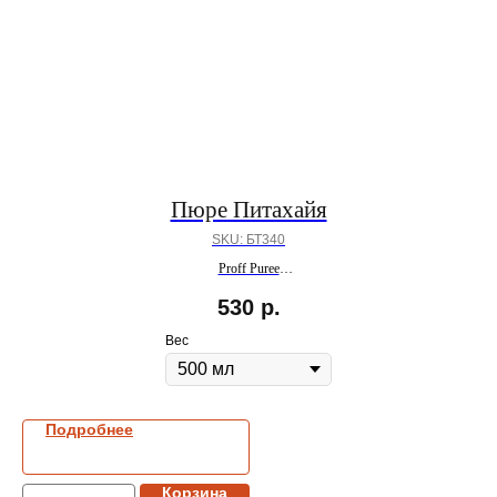
Пюре Питахайя
SKU:
БТ340
Proff Puree
ПОД ЗАКАЗ
530
р.
Вес
Подробнее
Корзина