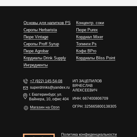
Основы для напитков PS
Концентр. соки
Сиропы Herbarista
Пюре Purex
Пюре Vintage
Кордиал Mixer
Cиропы Proff Syrup
Топинги Ps
Пюре Agrobar
Кофе BPro
Кордиалы Drink Supply
Кордиалы Bliss Point
Ингредиенты
+7 (922) 145-54-08
ИП ЗАЦЕПИЛОВ
ВЯЧЕСЛАВ
superdrinks@yandex.ru
АЛЕКСЕЕВИЧ
г. Екатеринбург, ул.
ИНН: 667400806709
Вайнера, 10, офис 404
ОГРН: 325665800138305
Магазин на Ozon
Политика конфиденциальности