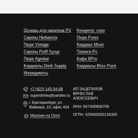
Основы для напитков PS
Концентр. соки
Сиропы Herbarista
Пюре Purex
Пюре Vintage
Кордиал Mixer
Cиропы Proff Syrup
Топинги Ps
Пюре Agrobar
Кофе BPro
Кордиалы Drink Supply
Кордиалы Bliss Point
Ингредиенты
+7 (922) 145-54-08
ИП ЗАЦЕПИЛОВ
ВЯЧЕСЛАВ
superdrinks@yandex.ru
АЛЕКСЕЕВИЧ
г. Екатеринбург, ул.
ИНН: 667400806709
Вайнера, 10, офис 404
ОГРН: 325665800138305
Магазин на Ozon