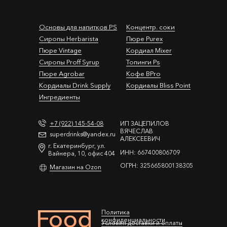
Основы для напитков PS
Концентр. соки
Сиропы Herbarista
Пюре Purex
Пюре Vintage
Кордиал Mixer
Cиропы Proff Syrup
Топинги Ps
Пюре Agrobar
Кофе BPro
Кордиалы Drink Supply
Кордиалы Bliss Point
Ингредиенты
+7 (922) 145-54-08
ИП ЗАЦЕПИЛОВ
ВЯЧЕСЛАВ
superdrinks@yandex.ru
АЛЕКСЕЕВИЧ
г. Екатеринбург, ул.
ИНН: 667400806709
Вайнера, 10, офис 404
ОГРН: 325665800138305
Магазин на Ozon
Политика
конфиденциальности
Условия доставки и оплаты