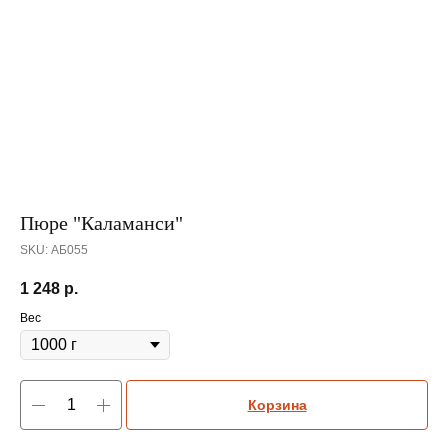
Пюре "Каламанси"
SKU:
АБ055
1 248
р.
Вес
Корзина