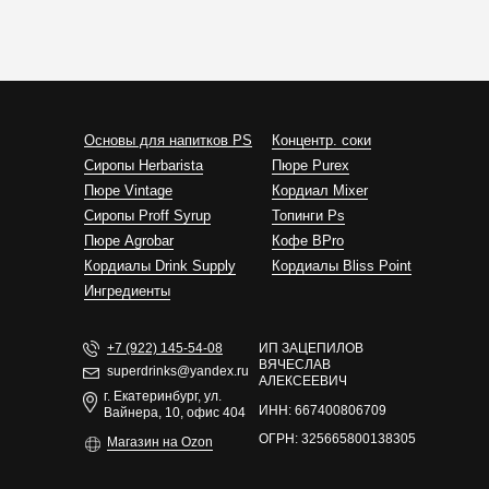
Основы для напитков PS
Концентр. соки
Сиропы Herbarista
Пюре Purex
Пюре Vintage
Кордиал Mixer
Cиропы Proff Syrup
Топинги Ps
Пюре Agrobar
Кофе BPro
Кордиалы Drink Supply
Кордиалы Bliss Point
Ингредиенты
+7 (922) 145-54-08
ИП ЗАЦЕПИЛОВ
ВЯЧЕСЛАВ
superdrinks@yandex.ru
АЛЕКСЕЕВИЧ
г. Екатеринбург, ул.
ИНН: 667400806709
Вайнера, 10, офис 404
ОГРН: 325665800138305
Магазин на Ozon