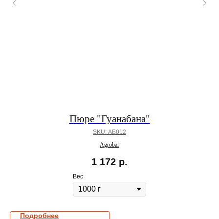
Пюре "Гуанабана"
SKU:
АБ012
Agrobar
1 172
р.
Вес
Подробнее