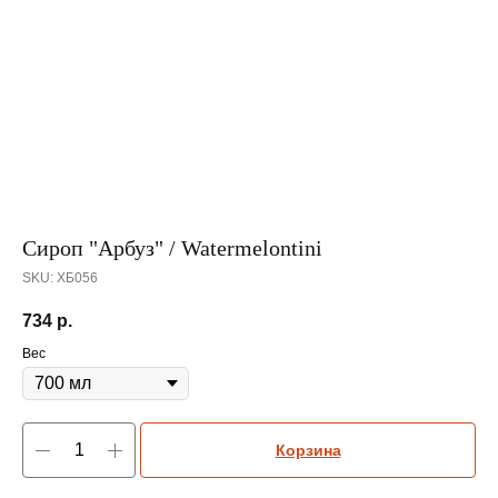
Сироп "Арбуз" / Watermelontini
SKU:
ХБ056
734
р.
Вес
Корзина