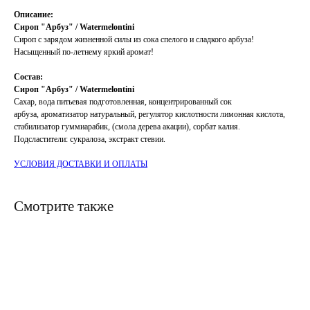
Описание:
Сироп "Арбуз" / Watermelontini
Сироп с зарядом жизненной силы из сока спелого и сладкого арбуза!
Насыщенный по-летнему яркий аромат!
Состав:
Сироп "Арбуз" / Watermelontini
Сахар, вода питьевая подготовленная, концентрированный сок
арбуза, ароматизатор натуральный, регулятор кислотности лимонная кислота,
стабилизатор гуммиарабик, (смола дерева акации), сорбат калия.
Подсластители: сукралоза, экстракт стевии.
УСЛОВИЯ ДОСТАВКИ И ОПЛАТЫ
Смотрите также