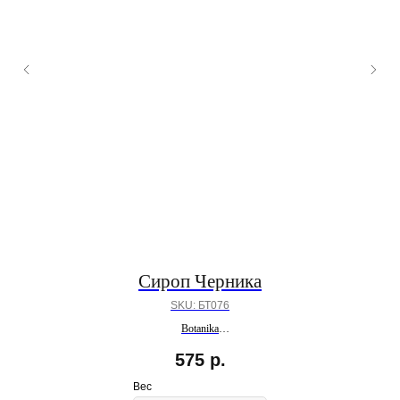
Сироп Черника
SKU:
БТ076
Botanika
ПОД ЗАКАЗ
575
р.
Вес