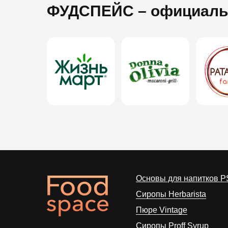
ФУДСПЕЙС
– официаль
Основы для напитков P
Сиропы Herbarista
Пюре Vintage
Cиропы Proff Syrup