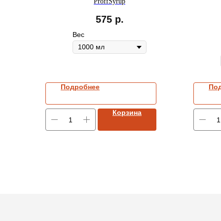
ProffSyrup
575
р.
Вес
Подробнее
По
Корзина