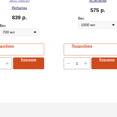
SKU:
ХБ030
AGROBAR
Herbarista
575
р.
839
р.
Вес
Вес
дробнее
Подробнее
Корзина
Корзина