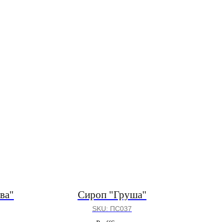
ва"
Сироп "Груша"
SKU:
ПС037