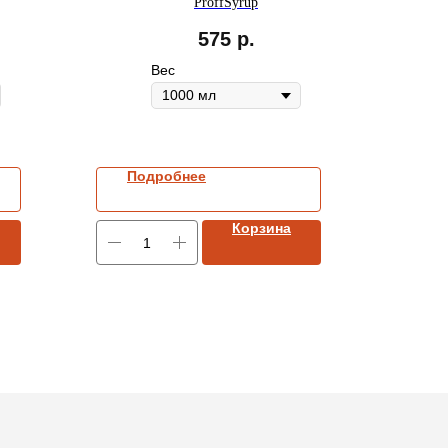
ProffSyrup
575
р.
Вес
Подробнее
Корзина