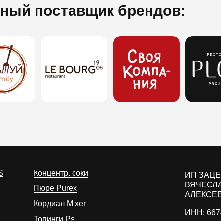
ный поставщик брендов:
S
Концентр. соки
ИП ЗАЦ
ВЯЧЕСЛ
Пюре Purex
АЛЕКСЕ
Кордиал Mixer
ИНН: 667
Топинги Ps