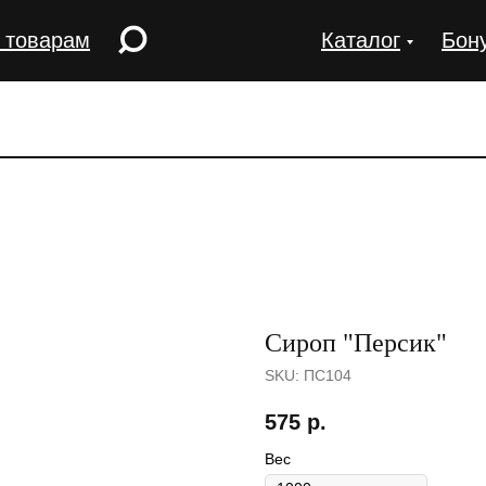
 товарам
Каталог
Бон
Сироп "Персик"
SKU:
ПС104
575
р.
Вес