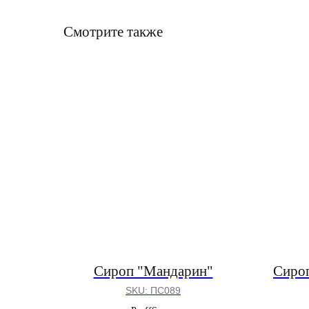
Смотрите также
Сироп "Мандарин"
Сироп
SKU:
ПС089