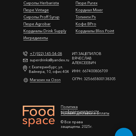
Сиропы Herbarista
Пюре Purex
Пюре Vintage
Кордиал Mixer
Cиропы Proff Syrup
Топинги Ps
Пюре Agrobar
Кофе BPro
Кордиалы Drink Supply
Кордиалы Bliss Point
Ингредиенты
+7 (922) 145-54-08
ИП ЗАЦЕПИЛОВ
ВЯЧЕСЛАВ
superdrinks@yandex.ru
АЛЕКСЕЕВИЧ
г. Екатеринбург, ул.
ИНН: 667400806709
Вайнера, 10, офис 404
ОГРН: 325665800138305
Магазин на Ozon
Политика
конфиденциальности
Условия доставки и оплаты
© Все права
защищены. 2025г.