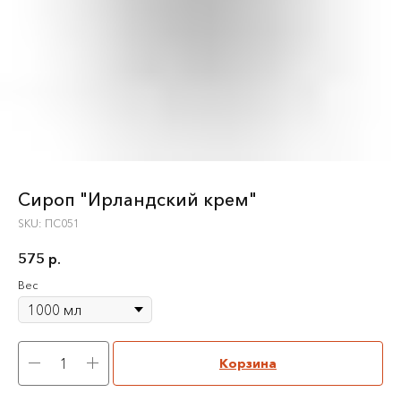
Сироп "Ирландский крем"
SKU:
ПС051
575
р.
Вес
Корзина