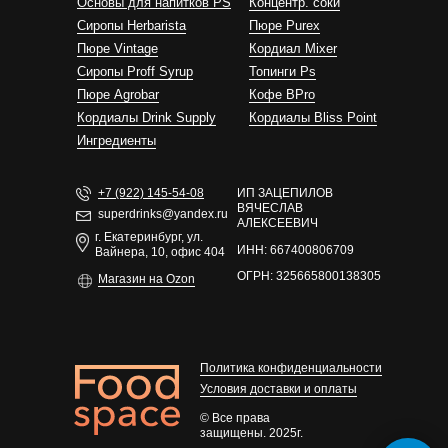
Основы для напитков PS
Концентр. соки
Сиропы Herbarista
Пюре Purex
Пюре Vintage
Кордиал Mixer
Cиропы Proff Syrup
Топинги Ps
Пюре Agrobar
Кофе BPro
Кордиалы Drink Supply
Кордиалы Bliss Point
Ингредиенты
+7 (922) 145-54-08
ИП ЗАЦЕПИЛОВ
ВЯЧЕСЛАВ
superdrinks@yandex.ru
АЛЕКСЕЕВИЧ
г. Екатеринбург, ул.
ИНН: 667400806709
Вайнера, 10, офис 404
ОГРН: 325665800138305
Магазин на Ozon
Политика конфиденциальности
Условия доставки и оплаты
© Все права
защищены. 2025г.