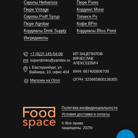
Сиропы Herbarista
Пюре Purex
Пюре Vintage
Кордиал Mixer
Cиропы Proff Syrup
Топинги Ps
Пюре Agrobar
Кофе BPro
Кордиалы Drink Supply
Кордиалы Bliss Point
Ингредиенты
+7 (922) 145-54-08
ИП ЗАЦЕПИЛОВ
ВЯЧЕСЛАВ
superdrinks@yandex.ru
АЛЕКСЕЕВИЧ
г. Екатеринбург, ул.
ИНН: 667400806709
Вайнера, 10, офис 404
ОГРН: 325665800138305
Магазин на Ozon
Политика конфиденциальности
Условия доставки и оплаты
© Все права
защищены. 2025г.