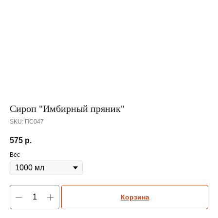
Сироп "Имбирный пряник"
SKU:
ПС047
575
р.
Вес
Корзина