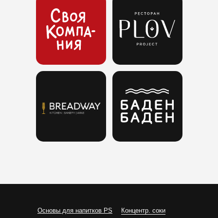
Основы для напитков PS
Концентр. соки