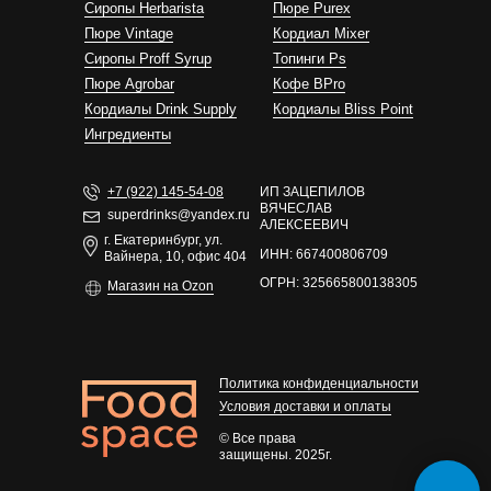
Сиропы Herbarista
Пюре Purex
Пюре Vintage
Кордиал Mixer
Cиропы Proff Syrup
Топинги Ps
Пюре Agrobar
Кофе BPro
Кордиалы Drink Supply
Кордиалы Bliss Point
Ингредиенты
+7 (922) 145-54-08
ИП ЗАЦЕПИЛОВ
ВЯЧЕСЛАВ
superdrinks@yandex.ru
АЛЕКСЕЕВИЧ
г. Екатеринбург, ул.
ИНН: 667400806709
Вайнера, 10, офис 404
ОГРН: 325665800138305
Магазин на Ozon
Политика конфиденциальности
Условия доставки и оплаты
© Все права
защищены. 2025г.