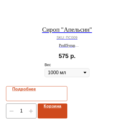
Сироп "Апельсин"
SKU:
ПС009
ProffSyrup
ПОД ЗАКАЗ
575
р.
Вес
Подробнее
Корзина