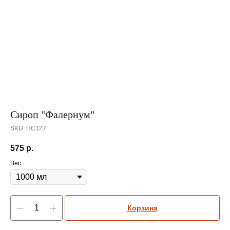
Сироп "Фалернум"
SKU:
ПС127
575
р.
Вес
Корзина