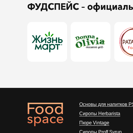
ФУДСПЕЙС
– официал
Основы для напитков P
Сиропы Herbarista
Пюре Vintage
Cиропы Proff Syrup