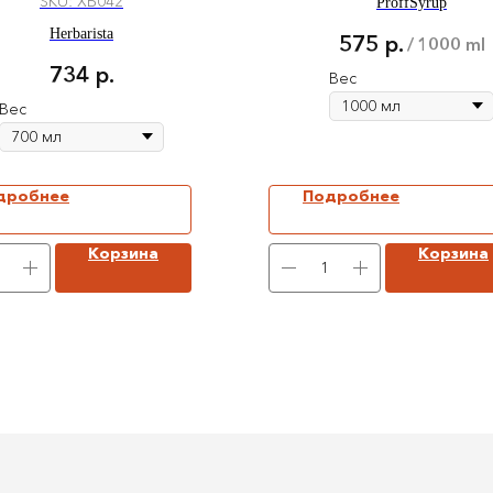
SKU:
ХБ042
ProffSyrup
Herbarista
575
р.
/
1000 ml
734
р.
Вес
Вес
дробнее
Подробнее
Корзина
Корзина