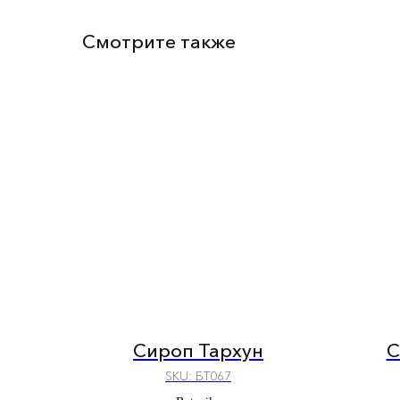
Смотрите также
Сироп Тархун
С
SKU:
БТ067