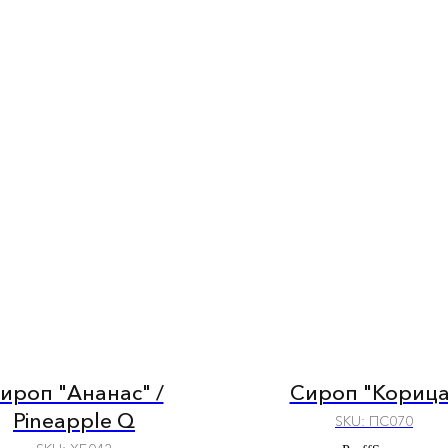
ироп "Ананас" /
Сироп "Корица
Pineapple Q
SKU:
ПС070