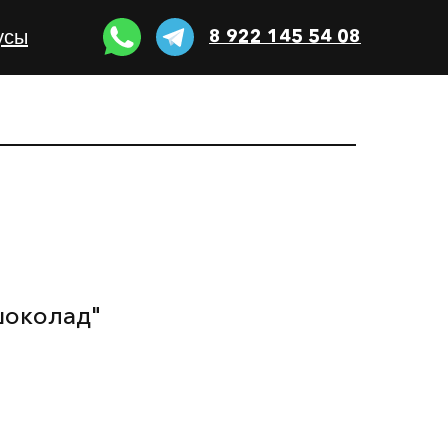
8 922 145 54 08
усы
шоколад"