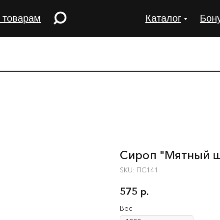
 товарам
Каталог
Бон
Сироп "Мятный 
SKU:
ПС141
575
р.
Вес