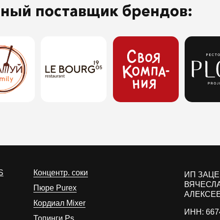
ьный поставщик брендов:
S
Концентр. соки
ИП ЗАЦ
ВЯЧЕСЛ
Пюре Purex
АЛЕКСЕ
Кордиал Mixer
ИНН: 667
Топинги Ps