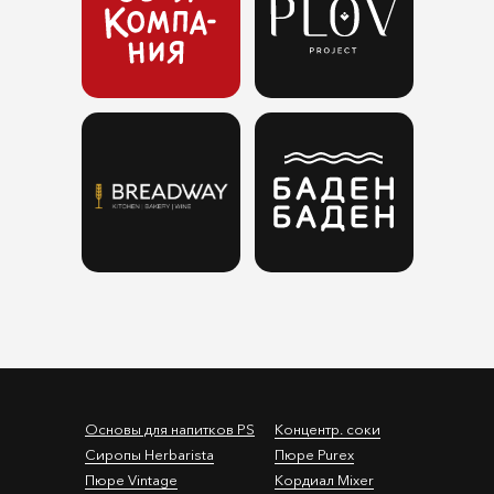
Основы для напитков PS
Концентр. соки
Сиропы Herbarista
Пюре Purex
Пюре Vintage
Кордиал Mixer