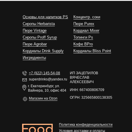
Основы для напитков PS
Концентр. соки
Сиропы Herbarista
Пюре Purex
Пюре Vintage
Кордиал Mixer
Cиропы Proff Syrup
Топинги Ps
Пюре Agrobar
Кофе BPro
Кордиалы Drink Supply
Кордиалы Bliss Point
Ингредиенты
+7 (922) 145-54-08
ИП ЗАЦЕПИЛОВ
ВЯЧЕСЛАВ
superdrinks@yandex.ru
АЛЕКСЕЕВИЧ
г. Екатеринбург, ул.
ИНН: 667400806709
Вайнера, 10, офис 404
ОГРН: 325665800138305
Магазин на Ozon
Политика конфиденциальности
Условия доставки и оплаты