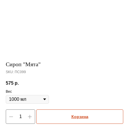
Сироп "Мята"
SKU:
ПС099
575
р.
Вес
Корзина