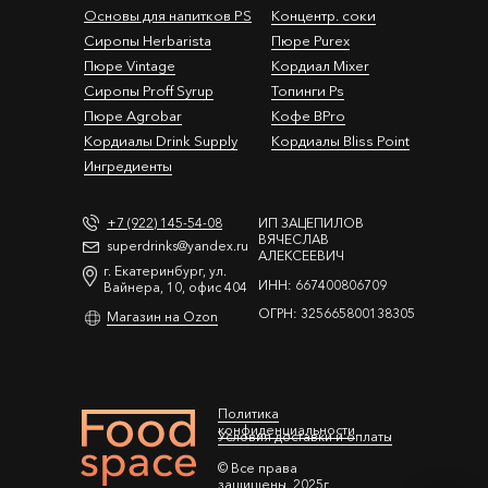
Основы для напитков PS
Концентр. соки
Сиропы Herbarista
Пюре Purex
Пюре Vintage
Кордиал Mixer
Cиропы Proff Syrup
Топинги Ps
Пюре Agrobar
Кофе BPro
Кордиалы Drink Supply
Кордиалы Bliss Point
Ингредиенты
+7 (922) 145-54-08
ИП ЗАЦЕПИЛОВ
ВЯЧЕСЛАВ
superdrinks@yandex.ru
АЛЕКСЕЕВИЧ
г. Екатеринбург, ул.
ИНН: 667400806709
Вайнера, 10, офис 404
ОГРН: 325665800138305
Магазин на Ozon
Политика
конфиденциальности
Условия доставки и оплаты
© Все права
защищены. 2025г.