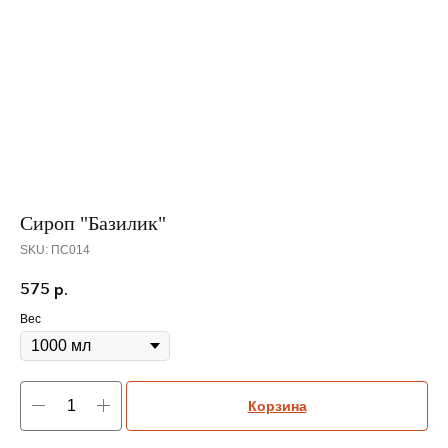
Сироп "Базилик"
SKU:
ПС014
575
р.
Вес
Корзина