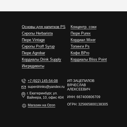
Основы для напитков PS
Концентр. соки
Сиропы Herbarista
Пюре Purex
Пюре Vintage
Кордиал Mixer
Cиропы Proff Syrup
Топинги Ps
Пюре Agrobar
Кофе BPro
Кордиалы Drink Supply
Кордиалы Bliss Point
Ингредиенты
+7 (922) 145-54-08
ИП ЗАЦЕПИЛОВ
ВЯЧЕСЛАВ
superdrinks@yandex.ru
АЛЕКСЕЕВИЧ
г. Екатеринбург, ул.
ИНН: 667400806709
Вайнера, 10, офис 404
ОГРН: 325665800138305
Магазин на Ozon