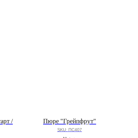
арт /
Пюре "Грейпфрут"
SKU:
ПС407