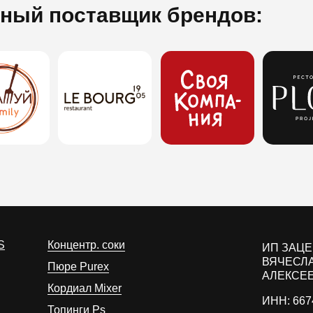
ный поставщик брендов:
S
Концентр. соки
ИП ЗАЦ
ВЯЧЕСЛ
Пюре Purex
АЛЕКСЕ
Кордиал Mixer
ИНН: 667
Топинги Ps