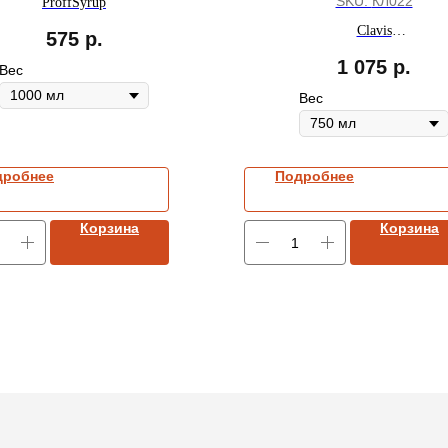
SKU:
КЛ022
ProffSyrup
Clavis
575
р.
ПОД ЗАКАЗ
1 075
р.
Вес
Вес
дробнее
Подробнее
Корзина
Корзина