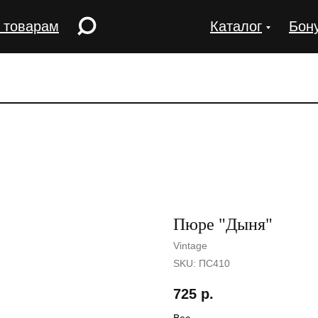
 товарам
Каталог
Бон
Пюре "Дыня"
Vintage
SKU:
ПС410
725
р.