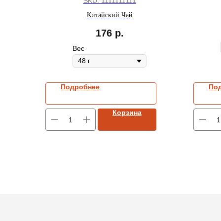
с ананасом"
SKU:
1111111111
Китайский Чай
176
р.
Вес
Подробнее
По
Корзина