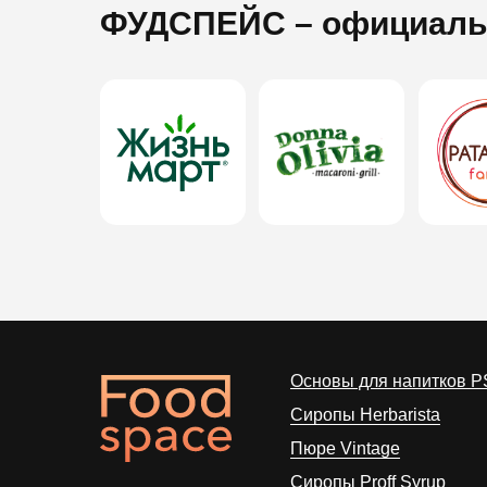
ФУДСПЕЙС
– официаль
Основы для напитков P
Сиропы Herbarista
Пюре Vintage
Cиропы Proff Syrup