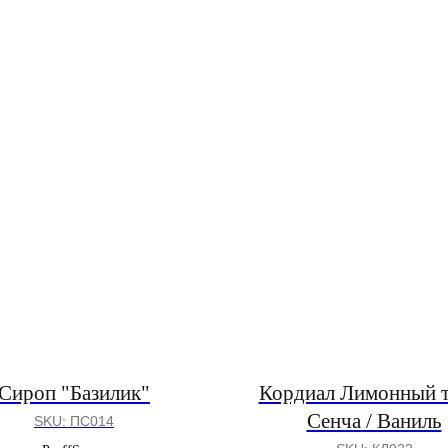
Сироп "Базилик"
Кордиал Лимонный т
Сенча / Ваниль
SKU:
ПС014